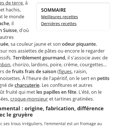
s de terre
, à
et hachis,
SOMMAIRE
ut le monde
Meilleures recettes
vache
, il
Dernières recettes
n Suisse
, d'où
 autres
ouée
, sa couleur jaune et son
odeur piquante.
e sur nos assiettes de pâtes ou encore le regarder
essifs.
Terriblement gourmand
, il s'associe avec de
mbon
, chorizo, lardons, poire, crème, courgettes...
ers de
fruits frais de saison
(
figues
, raisin,
isettes. À l'heure de l'apéritif, on le sert en
petits
agné de
charcuterie
. Les confitures et autres
oût fruité qui met
les papilles en fête
. L'été, on le
sées,
croque-monsieur
et tartines gratinées.
mental : origine, fabrication, différence
ec le gruyère
c ses trous irréguliers, l'emmental est un fromage au