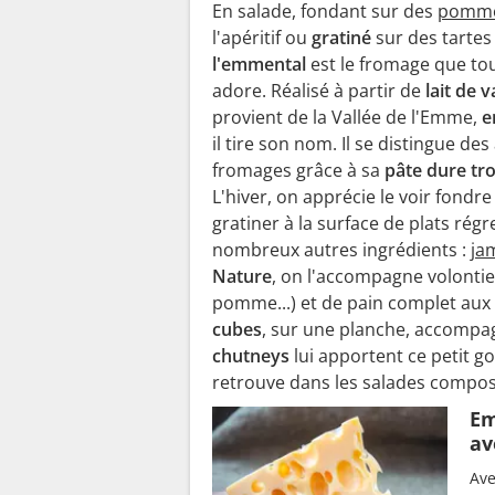
En salade, fondant sur des
pomme
l'apéritif ou
gratiné
sur des tartes 
l'emmental
est le fromage que to
adore. Réalisé à partir de
lait de 
provient de la Vallée de l'Emme,
e
il tire son nom. Il se distingue des
fromages grâce à sa
pâte dure tr
L'hiver, on apprécie le voir fondr
gratiner à la surface de plats régr
nombreux autres ingrédients :
ja
Nature
, on l'accompagne volonti
pomme...) et de pain complet aux no
cubes
, sur une planche, accomp
chutneys
lui apportent ce petit g
retrouve dans les salades compo
Em
av
Ave