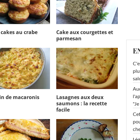
 cakes au crabe
Cake aux courgettes et
parmesan
E
C'e
plu
sal
Au
in de macaronis
Lasagnes aux deux
l'a
saumons : la recette
"Je
facile
Cet
pou
che
Lég