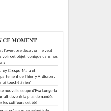
N CE MOMENT
st l'overdose déco : on ne veut
s voir cet objet iconique dans nos
ons
drey Crespo-Mara et
ppartement de Thierry Ardisson :
 n'ai touché à rien"
te nouvelle coupe d'Eva Longoria
rrait devenir la plus demandée
z les coiffeurs cet été
er et crémeux, ce velouté de