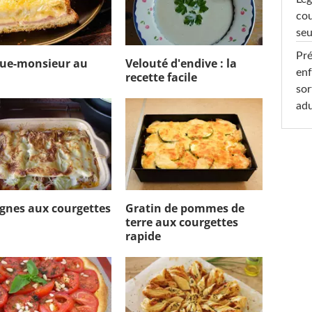
cou
seu
Pré
ue-monsieur au
Velouté d'endive : la
enf
recette facile
sor
adu
gnes aux courgettes
Gratin de pommes de
terre aux courgettes
rapide