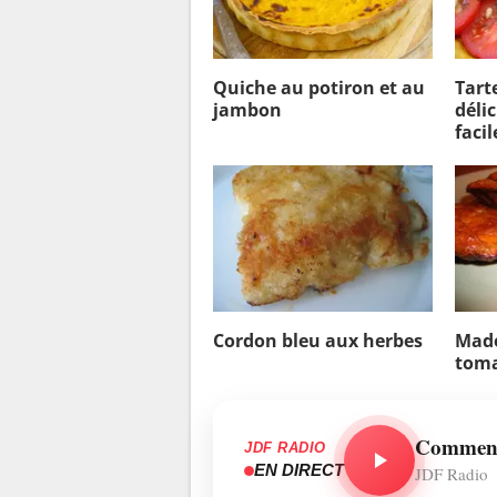
Quiche au potiron et au
Tart
jambon
délic
facil
Cordon bleu aux herbes
Made
tom
Comment 
JDF RADIO
EN DIRECT
JDF Radio