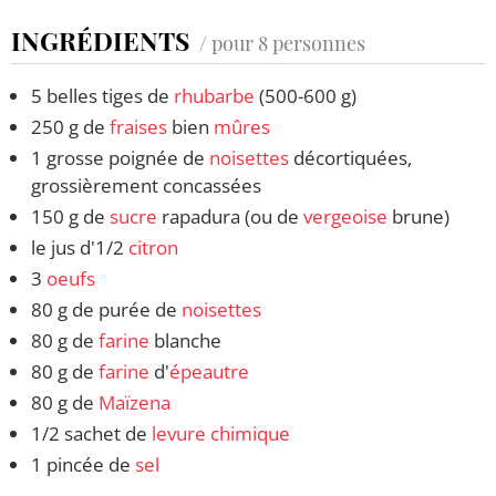
INGRÉDIENTS
/ pour 8 personnes
5 belles tiges de
rhubarbe
(500-600 g)
250 g de
fraises
bien
mûres
1 grosse poignée de
noisettes
décortiquées,
grossièrement concassées
150 g de
sucre
rapadura (ou de
vergeoise
brune)
le jus d'1/2
citron
3
oeufs
80 g de purée de
noisettes
80 g de
farine
blanche
80 g de
farine
d'
épeautre
80 g de
Maïzena
1/2 sachet de
levure chimique
1 pincée de
sel