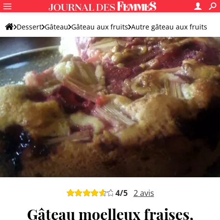
Dessert
Gâteau
Gâteau aux fruits
Autre gâteau aux fruits
4
/5
2
avis
Gâteau moelleux fraises,