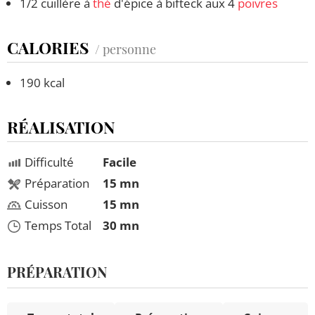
1/2 cuillère à
thé
d'épice à bifteck aux 4
poivres
CALORIES
/ personne
190 kcal
RÉALISATION
Difficulté
Facile
Préparation
15 mn
Cuisson
15 mn
Temps Total
30 mn
PRÉPARATION