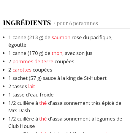
INGRÉDIENTS
/ pour 6 personnes
1 canne (213 g) de
saumon
rose du pacifique,
égoutté
1 canne (170 g) de
thon
, avec son jus
2
pommes de terre
coupées
2
carottes
coupées
1 sachet (57 g) sauce à la king de St-Hubert
2 tasses
lait
1 tasse d'eau froide
1/2 cuillère à
thé
d'assaisonnement très épicé de
Mrs Dash
1/2 cuillère à
thé
d'assaisonnement à légumes de
Club House