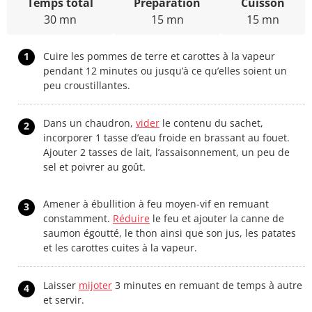
Temps total
Préparation
Cuisson
30 mn
15 mn
15 mn
1
Cuire les pommes de terre et carottes à la vapeur
pendant 12 minutes ou jusqu’à ce qu’elles soient un
peu croustillantes.
Dans un chaudron,
vider
le contenu du sachet,
2
incorporer 1 tasse d’eau froide en brassant au fouet.
Ajouter 2 tasses de lait, l’assaisonnement, un peu de
sel et poivrer au goût.
Amener à ébullition à feu moyen-vif en remuant
3
constamment.
Réduire
le feu et ajouter la canne de
saumon égoutté, le thon ainsi que son jus, les patates
et les carottes cuites à la vapeur.
Laisser
mijoter
3 minutes en remuant de temps à autre
4
et servir.