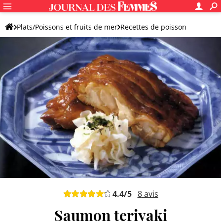
Plats/Poissons et fruits de mer
Recettes de poisson
Saumon
Plat de saumon original
4.4
/5
8
avis
Saumon teriyaki