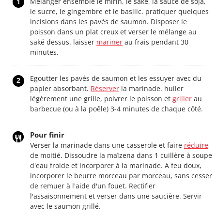
1
Mélanger ensemble le mirin, le saké, la sauce de soja,
le sucre, le gingembre et le basilic. pratiquer quelques
incisions dans les pavés de saumon. Disposer le
poisson dans un plat creux et verser le mélange au
saké dessus. laisser
mariner
au frais pendant 30
minutes.
Egoutter les pavés de saumon et les essuyer avec du
2
papier absorbant.
Réserver
la marinade. huiler
légèrement une grille, poivrer le poisson et
griller
au
barbecue (ou à la poêle) 3-4 minutes de chaque côté.
Pour finir
Verser la marinade dans une casserole et faire
réduire
de moitié. Dissoudre la maïzena dans 1 cuillère à soupe
d'eau froide et incorporer à la marinade. A feu doux,
incorporer le beurre morceau par morceau, sans cesser
de remuer à l'aide d'un fouet. Rectifier
l'assaisonnement et verser dans une saucière. Servir
avec le saumon grillé.