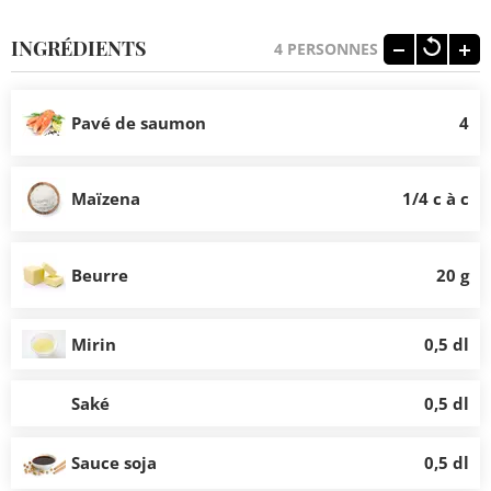
INGRÉDIENTS
4
PERSONNES
Pavé de saumon
4
Maïzena
1/4 c à c
Beurre
20 g
Mirin
0,5 dl
Saké
0,5 dl
Sauce soja
0,5 dl