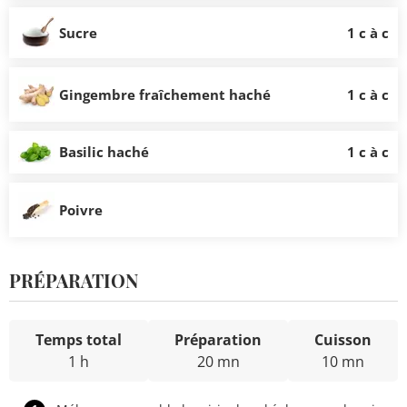
Sucre
1 c à c
Gingembre fraîchement haché
1 c à c
Basilic haché
1 c à c
Poivre
PRÉPARATION
Temps total
Préparation
Cuisson
1 h
20 mn
10 mn