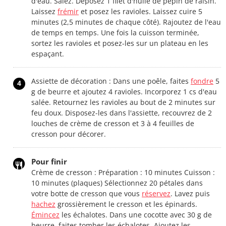
d'eau. Salez. Déposez 1 filet d'huile de pépin de raisin.
Laissez
frémir
et posez les ravioles. Laissez cuire 5
minutes (2,5 minutes de chaque côté). Rajoutez de l'eau
de temps en temps. Une fois la cuisson terminée,
sortez les ravioles et posez-les sur un plateau en les
espaçant.
Assiette de décoration : Dans une poêle, faites
fondre
5
4
g de beurre et ajoutez 4 ravioles. Incorporez 1 cs d'eau
salée. Retournez les ravioles au bout de 2 minutes sur
feu doux. Disposez-les dans l'assiette, recouvrez de 2
louches de crème de cresson et 3 à 4 feuilles de
cresson pour décorer.
Pour finir
Crème de cresson : Préparation : 10 minutes Cuisson :
10 minutes (plaques) Sélectionnez 20 pétales dans
votre botte de cresson que vous
réservez
. Lavez puis
hachez
grossièrement le cresson et les épinards.
Émincez
les échalotes. Dans une cocotte avec 30 g de
beurre, faites tomber les échalotes. Ajoutez les