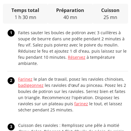
Temps total
Préparation
Cuisson
1 h 30 mn
40 mn
25 mn
1
Faites sauter les boules de potiron avec 3 cuillères à
soupe de beurre dans une poêle pendant 2 minutes à
feu vif. Salez puis poivrez avec le poivre du moulin.
Réduisez le feu et ajoutez 1 dl d'eau, puis laissez sur le
feu pendant 10 minutes.
Réservez
à température
ambiante.
Farinez
le plan de travail, posez les ravioles chinoises,
2
badigeonnez
les ravioles d'œuf au pinceau. Posez les 2
boules de potiron sur les ravioles. Serrez bien et faites
un triangle. Recommencez l'opération. Disposez les
ravioles sur un plateau puis
farinez
le tout, et laissez
sécher pendant 25 minutes.
Cuisson des ravioles : Remplissez une pêle à moitié
3