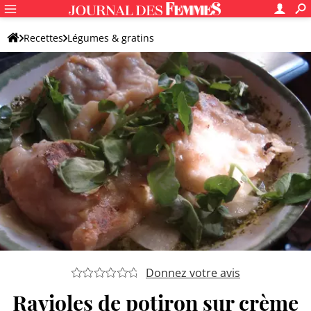
Recettes
Légumes & gratins
Galette, beignet et boulette de légumes
Autre accompagnement original aux légumes
Donnez votre avis
Ravioles de potiron sur crème