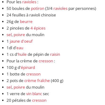
Pour les
ravioles
:
50 boules de
potiron
(3/4
ravioles
par personnes)
24 feuilles à ravioli chinoise
26g de
beurre
2 pincées de
4 épices
sel
,
poivre
du moulin
1
jaune d'oeuf
1dl d'
eau
1 cs d'
huile
de pépin de
raisin
Pour la crème de
cresson
:
100 g d'
épinard
1 botte de
cresson
2 pots de
crème fraîche
(400 g)
sel
,
poivre
du moulin
1 verre de
vin blanc
sec
20 pétales de
cresson