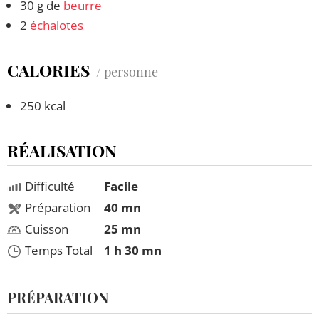
30 g de
beurre
2
échalotes
CALORIES
/ personne
250 kcal
RÉALISATION
Difficulté
Facile
Préparation
40 mn
Cuisson
25 mn
Temps Total
1 h 30 mn
PRÉPARATION