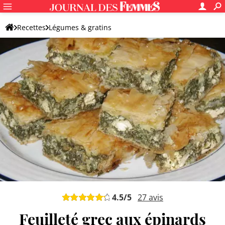
Recettes
Légumes & gratins
Galette, beignet et boulette de légumes
Autre accompagnement original aux légumes
4.5
/5
27
avis
Feuilleté grec aux épinards