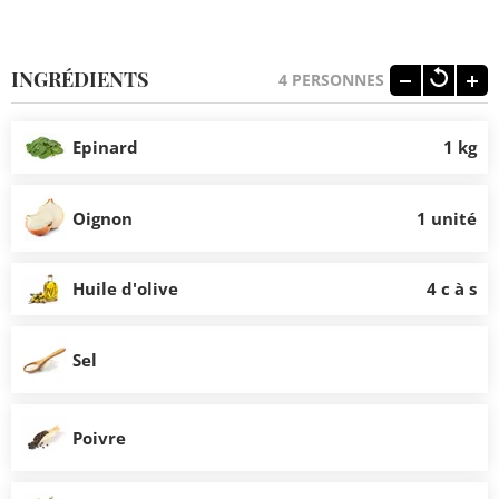
INGRÉDIENTS
4
PERSONNES
Epinard
1 kg
Oignon
1 unité
Huile d'olive
4 c à s
Sel
Poivre