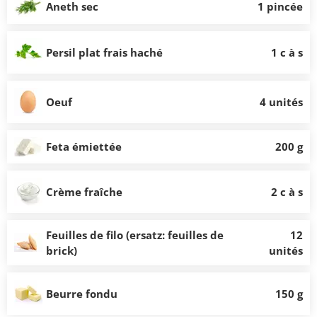
Aneth sec
1 pincée
Persil plat frais haché
1 c à s
Oeuf
4 unités
Feta émiettée
200 g
Crème fraîche
2 c à s
Feuilles de filo (ersatz: feuilles de
12
brick)
unités
Beurre fondu
150 g