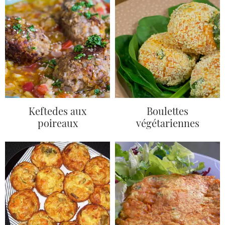
Keftedes aux
Boulettes
poireaux
végétariennes