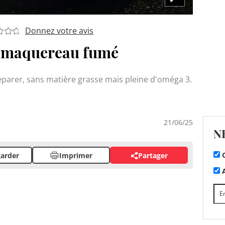
Donnez votre avis
e maquereau fumé
réparer, sans matière grasse mais pleine d'oméga 3.
21/06/25
N
C
arder
Imprimer
Partager
A