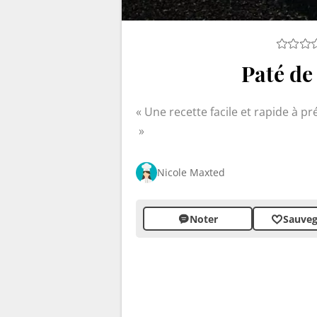
Paté d
Une recette facile et rapide à p
Nicole Maxted
Noter
Sauveg