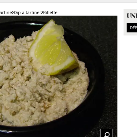
artine
Dip à tartiner
Rillette
UN
DÉP