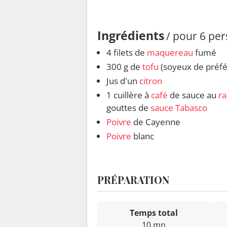
Ingrédients
/ pour 6 pe
4 filets de
maquereau
fumé
300 g de
tofu
(soyeux de préf
Jus d'un
citron
1 cuillère à
café
de sauce au
ra
gouttes de
sauce Tabasco
Poivre
de Cayenne
Poivre
blanc
PRÉPARATION
Temps total
10 mn