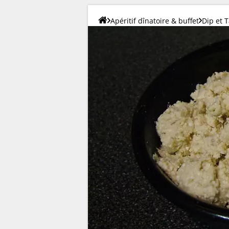
Apéritif dînatoire & buffet
Dip et T