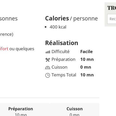
TR
Calories
rsonnes
/ personne
400 kcal
érence)
Réalisation
ifort
ou quelques
Difficulté
Facile
Préparation
10 mn
Cuisson
0 mn
Temps Total
10 mn
Préparation
Cuisson
10 mn
0 mn