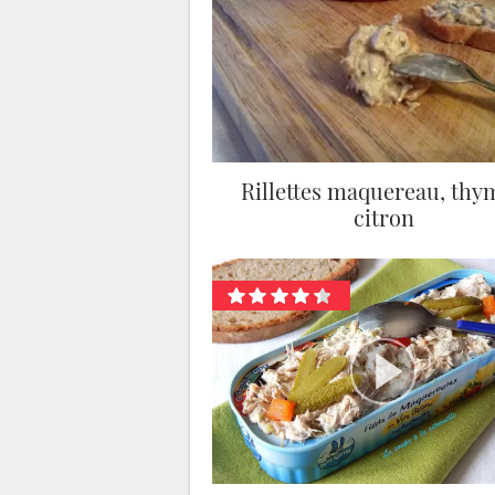
Rillettes maquereau, thy
citron