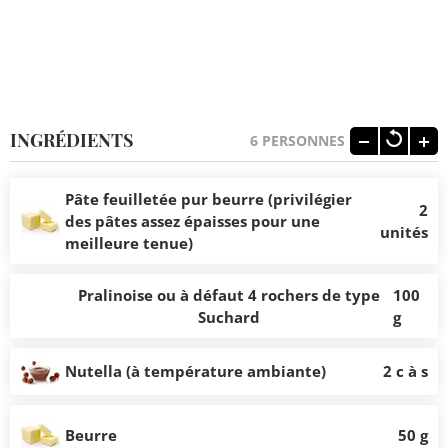
INGRÉDIENTS
6
PERSONNES
Pâte feuilletée pur beurre (privilégier
2
des pâtes assez épaisses pour une
unités
meilleure tenue)
Pralinoise ou à défaut 4 rochers de type
100
Suchard
g
Nutella (à température ambiante)
2 c à s
Beurre
50 g