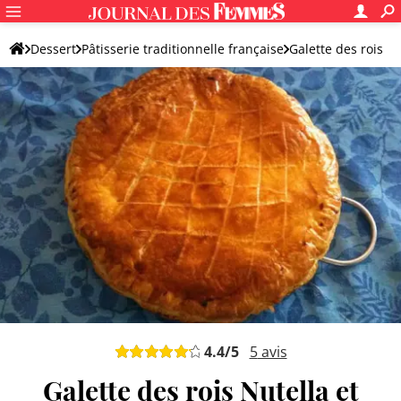
Dessert
Pâtisserie traditionnelle française
Galette des rois
Galette des rois originale
4.4
/5
5
avis
Galette des rois Nutella et