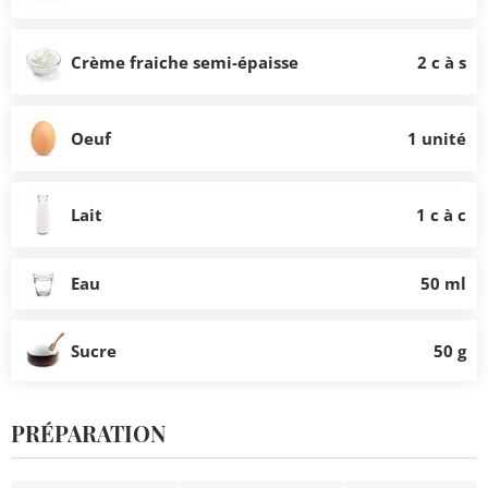
Crème fraiche semi-épaisse
2 c à s
Oeuf
1 unité
Lait
1 c à c
Eau
50 ml
Sucre
50 g
PRÉPARATION