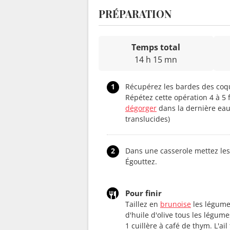
PRÉPARATION
Temps total
14 h 15 mn
1
Récupérez les bardes des coqui
Répétez cette opération 4 à 5 f
dégorger
dans la dernière eau
translucides)
2
Dans une casserole mettez les 
Égouttez.
Pour finir
Taillez en
brunoise
les légume
d'huile d'olive tous les légume
1 cuillère à café de thym. L'ai