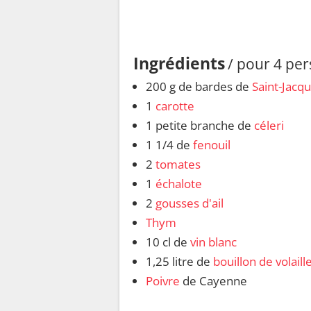
Ingrédients
/ pour 4 pe
200 g de bardes de
Saint-Jacq
1
carotte
1 petite branche de
céleri
1 1/4 de
fenouil
2
tomates
1
échalote
2
gousses d'ail
Thym
10 cl de
vin blanc
1,25 litre de
bouillon de volaill
Poivre
de Cayenne