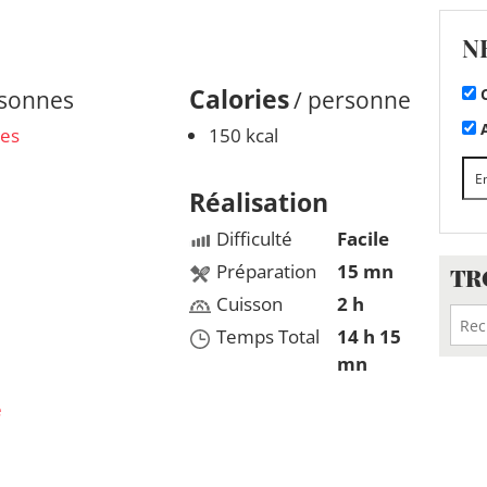
N
Calories
C
rsonnes
/ personne
A
ues
150 kcal
Réalisation
Difficulté
Facile
Préparation
15 mn
TR
Cuisson
2 h
Temps Total
14 h 15
mn
e