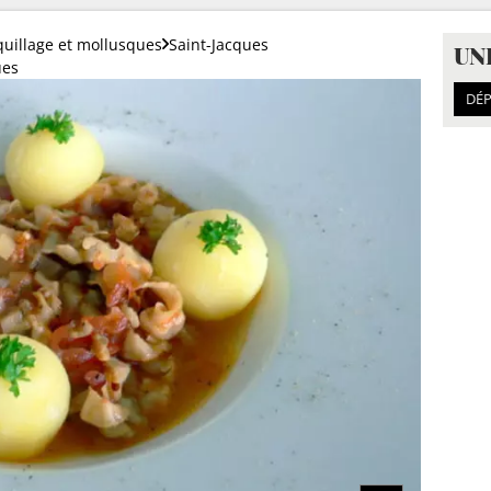
uillage et mollusques
Saint-Jacques
UN
ues
DÉP