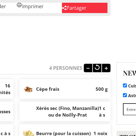
der
Imprimer
Partager
4
PERSONNES
NE
16
Cui
Cèpe frais
500 g
nités
Astu
Xérès sec (Fino, Manzanilla)
1 c
usses
ou de Noilly-Prat
à s
 c à s
Beurre (pour la cuisson)
1 noix