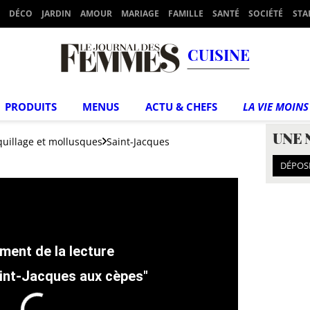
DÉCO
JARDIN
AMOUR
MARIAGE
FAMILLE
SANTÉ
SOCIÉTÉ
STA
CUISINE
PRODUITS
MENUS
ACTU & CHEFS
LA VIE MOINS
UNE 
uillage et mollusques
Saint-Jacques
DÉPOS
aint-Jacques aux cèpes"