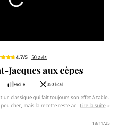
4.7
/5
50
avis
nt-Jacques aux cèpes
Facile
350 kcal
t un classique qui fait toujours son effet à table.
 peu cher, mais la recette reste accessible
Lire la suite
ous allez poêler les noix de Saint-Jacques, faire
 une sauce crémeuse. Le résultat ? Un plat élégant
18/11/25
rencontre le goût boisé des champignons.