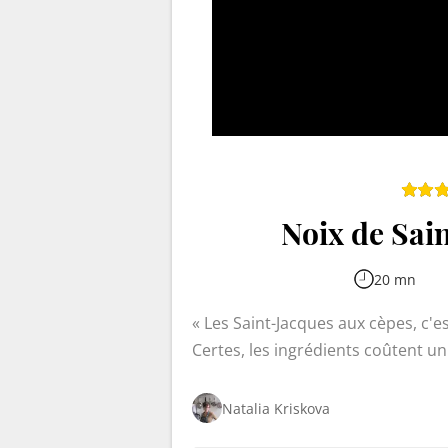
Noix de Sai
20 mn
Les Saint-Jacques aux cèpes, c'es
Certes, les ingrédients coûtent un
même si vous débutez en cuisine. V
revenir les cèpes et les lier avec
Natalia Kriskova
où la douceur des Saint-Jacques 