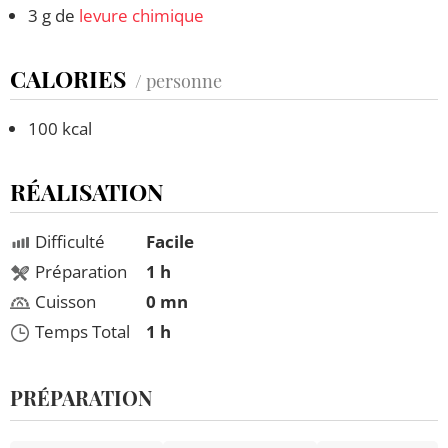
3 g de
levure chimique
CALORIES
/ personne
100 kcal
RÉALISATION
Difficulté
Facile
Préparation
1 h
Cuisson
0 mn
Temps Total
1 h
PRÉPARATION