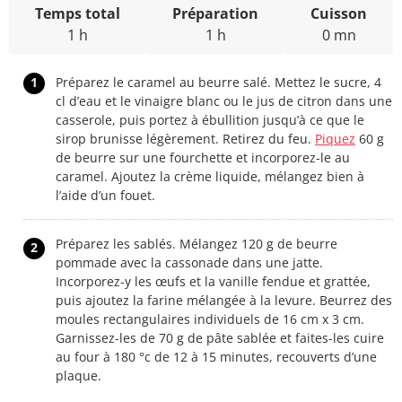
Temps total
Préparation
Cuisson
1 h
1 h
0 mn
1
Préparez le caramel au beurre salé. Mettez le sucre, 4
cl d’eau et le vinaigre blanc ou le jus de citron dans une
casserole, puis portez à ébullition jusqu’à ce que le
sirop brunisse légèrement. Retirez du feu.
Piquez
60 g
de beurre sur une fourchette et incorporez-le au
caramel. Ajoutez la crème liquide, mélangez bien à
l’aide d’un fouet.
Préparez les sablés. Mélangez 120 g de beurre
2
pommade avec la cassonade dans une jatte.
Incorporez-y les œufs et la vanille fendue et grattée,
puis ajoutez la farine mélangée à la levure. Beurrez des
moules rectangulaires individuels de 16 cm x 3 cm.
Garnissez-les de 70 g de pâte sablée et faites-les cuire
au four à 180 °c de 12 à 15 minutes, recouverts d’une
plaque.