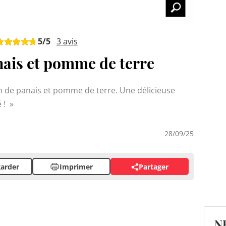
5
/5
3
avis
nais et pomme de terre
in de panais et pomme de terre. Une délicieuse
 !
28/09/25
arder
Imprimer
Partager
N