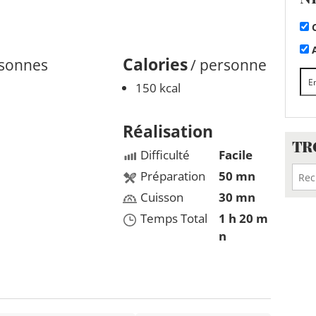
C
A
Calories
rsonnes
/ personne
150 kcal
Réalisation
TR
Difficulté
Facile
Préparation
50 mn
Cuisson
30 mn
Temps Total
1 h 20 m
n