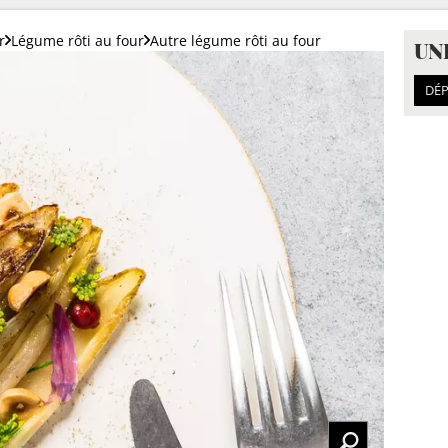
r
Légume rôti au four
Autre légume rôti au four
UN
DÉP