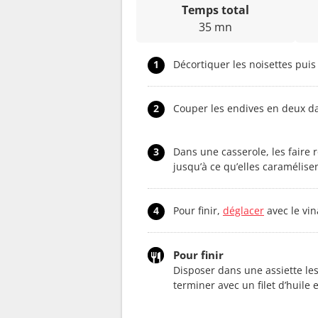
Temps total
35 mn
1
Décortiquer les noisettes puis
2
Couper les endives en deux da
3
Dans une casserole, les faire 
jusqu’à ce qu’elles caramélisen
4
Pour finir,
déglacer
avec le vi
Pour finir
Disposer dans une assiette les
terminer avec un filet d’huile e