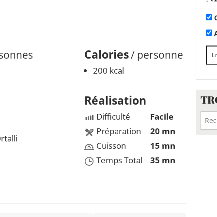
C
A
Calories
rsonnes
/ personne
200 kcal
TR
Réalisation
Difficulté
Facile
Préparation
20 mn
talli
Cuisson
15 mn
Temps Total
35 mn