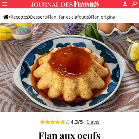
Recettes
Dessert
Flan, far et clafoutis
Flan original
4.3
/5
6
avis
Flan aux oeufs