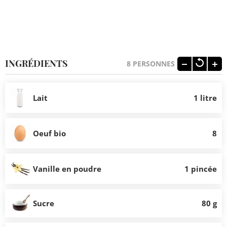
INGRÉDIENTS
8
PERSONNES
Lait
1 litre
Oeuf bio
8
Vanille en poudre
1 pincée
Sucre
80 g