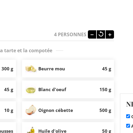
4
PERSONNES
la tarte et la compotée
300 g
Beurre mou
45 g
45 g
Blanc d'oeuf
150 g
N
10 g
Oignon cébette
500 g
C
A
ousses
Huile d'olive
50 g