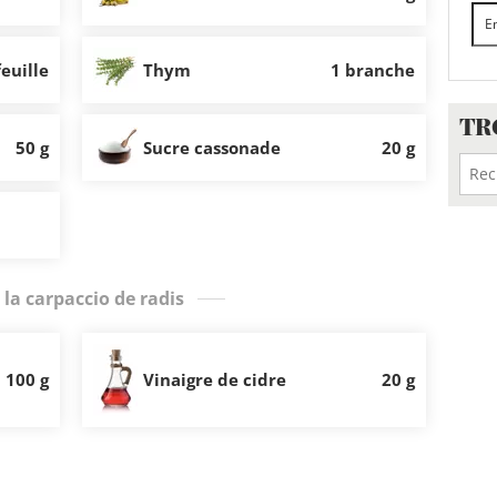
feuille
Thym
1 branche
TR
50 g
Sucre cassonade
20 g
 la carpaccio de radis
100 g
Vinaigre de cidre
20 g