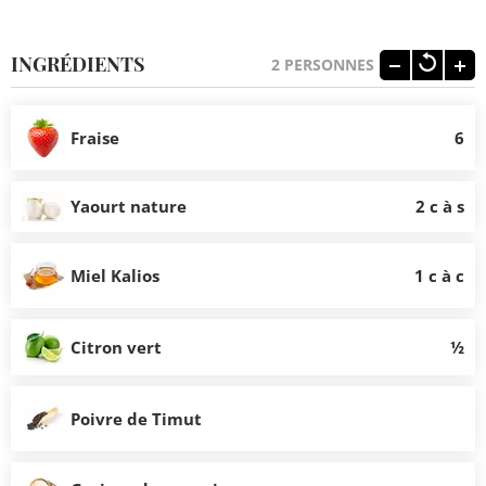
INGRÉDIENTS
2
PERSONNES
Fraise
6
Yaourt nature
2 c à s
Miel Kalios
1 c à c
Citron vert
½
Poivre de Timut