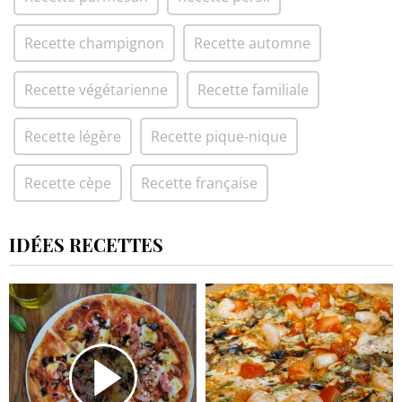
Recette champignon
Recette automne
Recette végétarienne
Recette familiale
Recette légère
Recette pique-nique
Recette cèpe
Recette française
IDÉES RECETTES