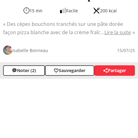
15 mn
Facile
200 kcal
Des cèpes bouchons tranchés sur une pâte dorée
façon pizza blanche avec de la crème fraîche et une
Lire la suite
persillade à l'échalote. Quelques copeaux de parmesan
pour servir, hum, divin ! L'automne est la saison idéale
Isabelle Bonneau
15/07/25
pour déguster cette délicieuse pizza aux cèpes qui allie
douceur d'une pâte maison et saveur boisée des
Noter (2)
Sauvegarder
Partager
champignons frais. Simple à réaliser, elle saura séduire
les amateurs de cuisine italienne.