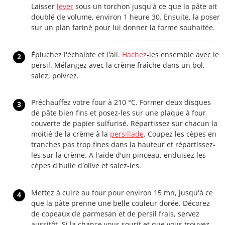
Laisser
lever
sous un torchon jusqu'à ce que la pâte ait
doublé de volume, environ 1 heure 30. Ensuite, la poser
sur un plan fariné pour lui donner la forme souhaitée.
Épluchez l'échalote et l'ail.
Hachez
-les ensemble avec le
2
persil. Mélangez avec la crème fraîche dans un bol,
salez, poivrez.
Préchauffez votre four à 210 °C. Former deux disques
3
de pâte bien fins et posez-les sur une plaque à four
couverte de papier sulfurisé. Répartissez sur chacun la
moitié de la crème à la
persillade
. Coupez les cèpes en
tranches pas trop fines dans la hauteur et répartissez-
les sur la crème. A l'aide d'un pinceau, enduisez les
cèpes d'huile d'olive et salez-les.
Mettez à cuire au four pour environ 15 mn, jusqu'à ce
4
que la pâte prenne une belle couleur dorée. Décorez
de copeaux de parmesan et de persil frais, servez
aussitôt. Si la chance vous sourit et que vous trouvez