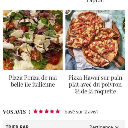
Pizza Ponza de ma
Pizza Hawaï sur pain
belle île italienne
plat avec du poivron
& de la roquette
VOS AVIS
(
basé sur 2 avis)
TRIER PAR
Pertinence