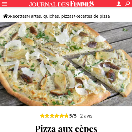
Recettes
Tartes, quiches, pizzas
Recettes de pizza
Pizza sauce blanche
5
/5
2
avis
Pizza aux cèpes