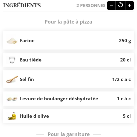
INGRÉDIENTS
2
PERSONNES
Pour la pâte à pizza
Farine
250 g
Eau tiède
20 cl
Sel fin
1/2 c à c
Levure de boulanger déshydratée
1 c à c
Huile d'olive
5 cl
Pour la garniture