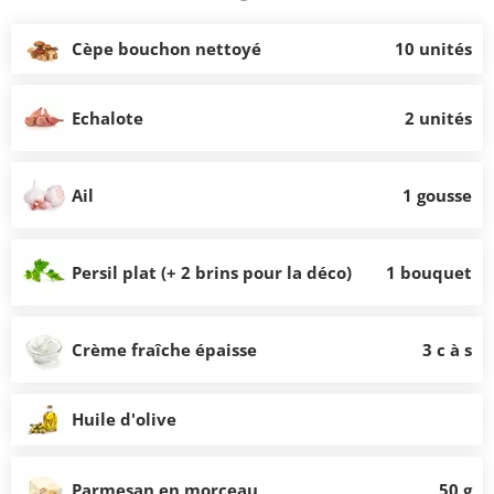
Cèpe bouchon nettoyé
10 unités
Echalote
2 unités
Ail
1 gousse
Persil plat (+ 2 brins pour la déco)
1 bouquet
Crème fraîche épaisse
3 c à s
Huile d'olive
Parmesan en morceau
50 g