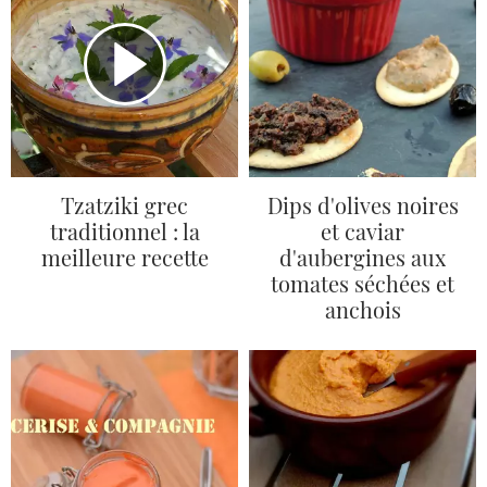
Tzatziki grec
Dips d'olives noires
traditionnel : la
et caviar
meilleure recette
d'aubergines aux
tomates séchées et
anchois