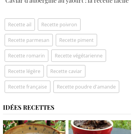
Caviar d'aubergine au yaourt : la recette facile
Recette ail
Recette poivron
Recette parmesan
Recette piment
Recette romarin
Recette végétarienne
Recette légère
Recette caviar
Recette française
Recette poudre d'amande
IDÉES RECETTES