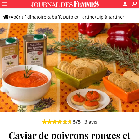
Apéritif dînatoire & buffet
Dip et Tartine
Dip à tartiner
Caviar d'aubergines
5
/5
3
avis
Caviar de poivrons rouges et