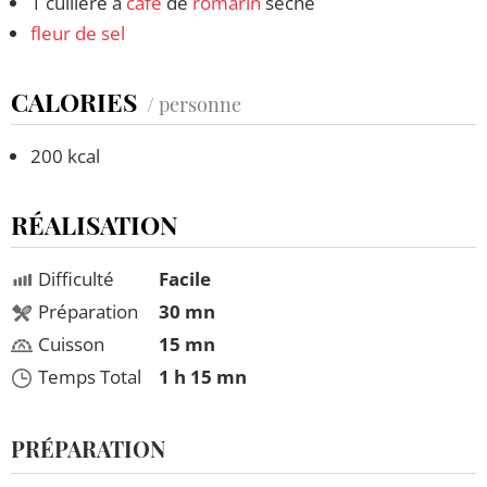
1 cuillère à
café
de
romarin
séché
fleur de sel
CALORIES
/ personne
200 kcal
RÉALISATION
Difficulté
Facile
Préparation
30 mn
Cuisson
15 mn
Temps Total
1 h 15 mn
PRÉPARATION