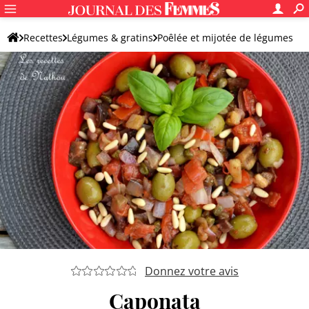
Recettes
Légumes & gratins
Poêlée et mijotée de légumes
Autre mijoté de légumes
Donnez votre avis
Caponata