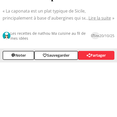
La caponata est un plat typique de Sicile,
principalement à base d'aubergines qui se déguste
Lire la suite
froid, tel quel ou en accompagnement de grillades... et
pourquoi pas sur de la ciabatta grillée ? Il y a longtemps
Les recettes de nathou Ma cuisine au fil de
20/10/25
Site
mes idées
que je voulais tester ce plat et je me suis basée sur 2 ou
3 recettes dénichées dans mes livres... Voilà le résultat !
Noter
Sauvegarder
Partager