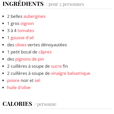
INGRÉDIENTS
/ pour 2 personnes
2 belles
aubergines
1 gros
oignon
3 à 4
tomates
1
gousse d'ail
des
olives
vertes dénoyautées
1 petit bocal de
câpres
des
pignons de pin
2 cuillères à soupe de
sucre
fin
2 cuillères à soupe de
vinaigre balsamique
poivre
noir et
sel
huile d'olive
CALORIES
/ personne