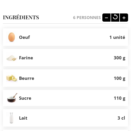
INGRÉDIENTS
6
PERSONNES
Oeuf
1 unité
Farine
300 g
Beurre
100 g
Sucre
110 g
Lait
3 cl