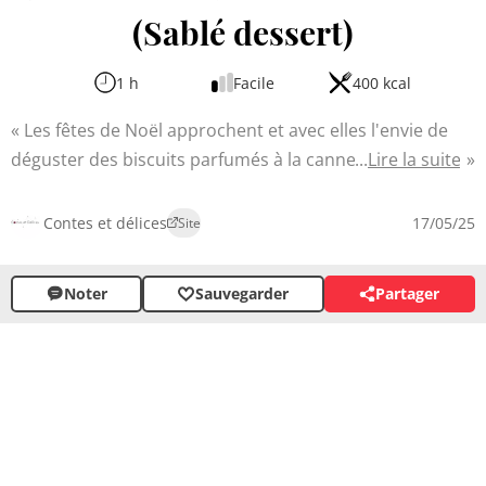
(Sablé dessert)
1 h
Facile
400 kcal
Les fêtes de Noël approchent et avec elles l'envie de
déguster des biscuits parfumés à la cannelle. Cette
Lire la suite
recette de sablés vous permettra de réaliser facilement
des petits gâteaux croquants et fondants, idéaux pour
Contes et délices
17/05/25
Site
accompagner un thé ou un café. Leur jolie décoration
glacée en fait également d'attrayants cadeaux
Noter
Sauvegarder
Partager
gourmands à offrir tout en embaumant votre cuisine
d'une douce odeur rappelant les souvenirs d'enfance.