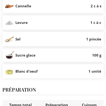
Cannelle
2 c à s
Levure
1 c à c
Sel
1 pincée
Sucre glace
100 g
Blanc d'oeuf
1 unité
PRÉPARATION
Temps total
Préparation
Cuisson