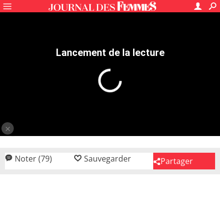
Recettes
Friandises & biscuits
Sablé dessert
Sablé de noël
4.3
/5
79
avis
Etoiles de Noël
Une spécialité allemande.
Elvira André
12/12/25
Noter (79)
Sauvegarder
Partager