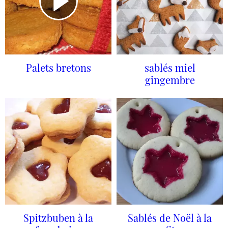
Palets bretons
sablés miel
gingembre
Spitzbuben à la
Sablés de Noël à la