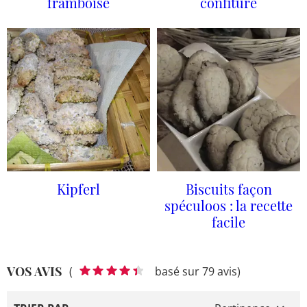
framboise
confiture
Kipferl
Biscuits façon
spéculoos : la recette
facile
VOS AVIS
(
basé sur 79 avis)