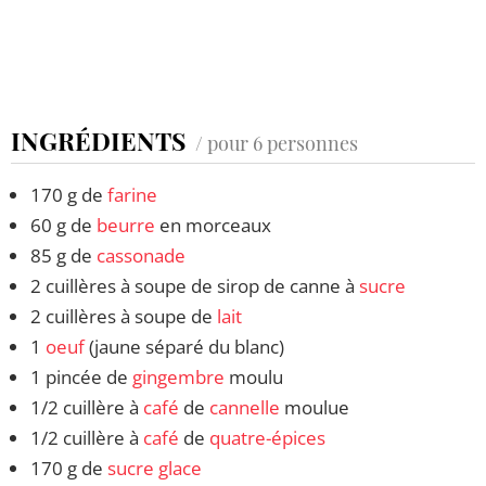
INGRÉDIENTS
/ pour 6 personnes
170 g de
farine
60 g de
beurre
en morceaux
85 g de
cassonade
2 cuillères à soupe de sirop de canne à
sucre
2 cuillères à soupe de
lait
1
oeuf
(jaune séparé du blanc)
1 pincée de
gingembre
moulu
1/2 cuillère à
café
de
cannelle
moulue
1/2 cuillère à
café
de
quatre-épices
170 g de
sucre glace