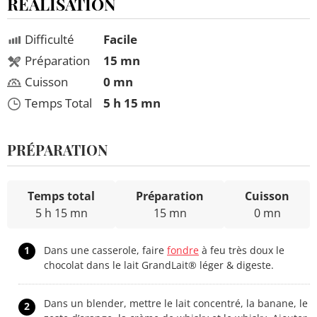
RÉALISATION
Difficulté
Facile
Préparation
15 mn
Cuisson
0 mn
Temps Total
5 h 15 mn
PRÉPARATION
Temps total
Préparation
Cuisson
5 h 15 mn
15 mn
0 mn
1
Dans une casserole, faire
fondre
à feu très doux le
chocolat dans le lait GrandLait® léger & digeste.
Dans un blender, mettre le lait concentré, la banane, le
2