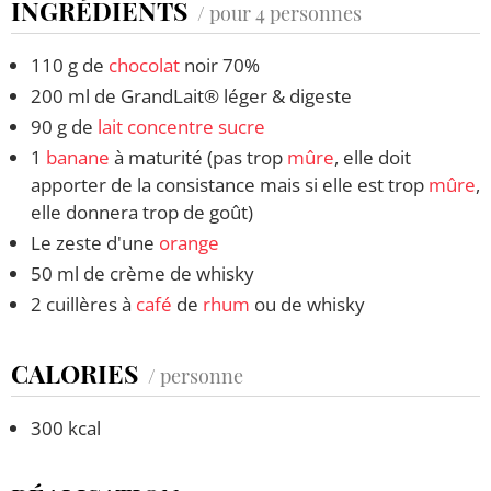
INGRÉDIENTS
/ pour 4 personnes
110 g de
chocolat
noir 70%
200 ml de GrandLait® léger & digeste
90 g de
lait concentre
sucre
1
banane
à maturité (pas trop
mûre
, elle doit
apporter de la consistance mais si elle est trop
mûre
,
elle donnera trop de goût)
Le zeste d'une
orange
50 ml de crème de whisky
2 cuillères à
café
de
rhum
ou de whisky
CALORIES
/ personne
300 kcal