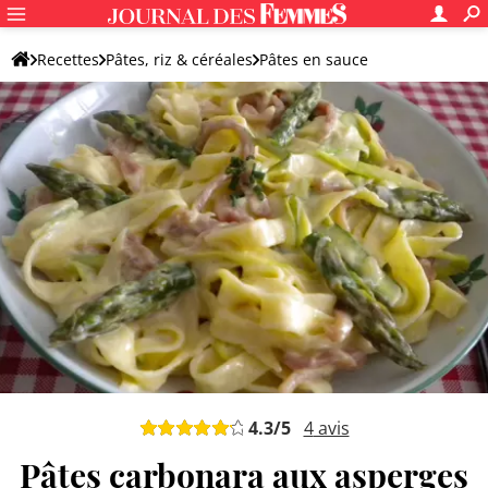
Recettes
Pâtes, riz & céréales
Pâtes en sauce
Pâtes à la carbonara
4.3
/5
4
avis
Pâtes carbonara aux asperges