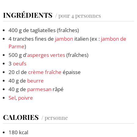
INGRÉDIENTS
/ pour 4 personnes
400 g de tagliatelles (fraîches)
4 tranches fines de
jambon
italien (ex :
jambon de
Parme
)
500 g d'
asperges vertes
(fraîches)
3
oeufs
20 cl de
crème fraîche
épaisse
40 g de
beurre
40 g de
parmesan
râpé
Sel
,
poivre
CALORIES
/ personne
180 kcal