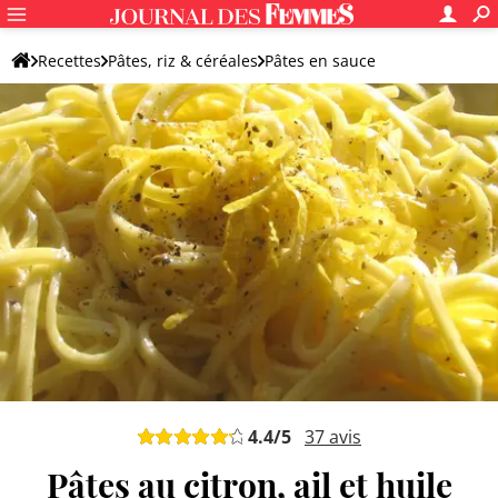
Recettes
Pâtes, riz & céréales
Pâtes en sauce
Pâtes en sauce originales
4.4
/5
37
avis
Pâtes au citron, ail et huile