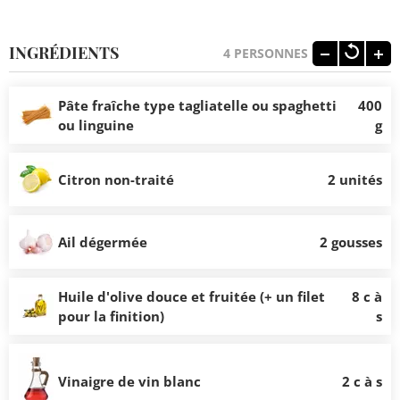
INGRÉDIENTS
4
PERSONNES
Pâte fraîche type tagliatelle ou spaghetti
400
ou linguine
g
Citron non-traité
2 unités
Ail dégermée
2 gousses
Huile d'olive douce et fruitée (+ un filet
8 c à
pour la finition)
s
Vinaigre de vin blanc
2 c à s