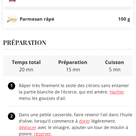
Parmesan râpé
100 g
PRÉPARATION
Temps total
Préparation
Cuisson
20 mn
15 mn
5 mn
1
Râper très finement le zeste des citrons sans entamer
la partie blanche de l'écorce, qui est amère.
Hacher
menu les gousses d'ail.
Dans une petite casserole, faire revenir l'ail dans l'huile
2
d'olive, lorsqu'il commence à
dorer
légèrement,
déglacer
avec le vinaigre, ajouter un tour de moulin à
poivre,
réserver
.