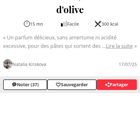
d'olive
15 mn
Facile
300 kcal
Un parfum délicieux, sans amertume ni acidité
excessive, pour des pâtes qui sortent des sentiers
Lire la suite
battus. Cette recette de pâtes au citron, ail et huile
d'olive allie la fraîcheur acidulée du citron à la saveur
Natalia Kriskova
17/07/25
corsée de l'ail enrobé dans une huile d'olive parfumée.
Simple à réaliser, ce plat sublime les ingrédients
Noter (37)
Sauvegarder
Partager
quotidiens en un repas raffiné avec une texture
fondante apportée par les pâtes fraîches et une note
salée grâce au parmesan.