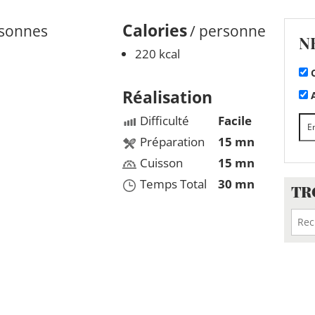
Calories
rsonnes
/ personne
N
220 kcal
C
Réalisation
A
Difficulté
Facile
Préparation
15 mn
Cuisson
15 mn
Temps Total
30 mn
TR