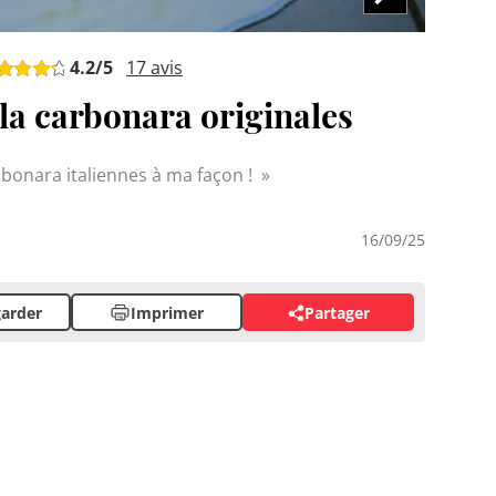
4.2
/5
17
avis
 la carbonara originales
carbonara italiennes à ma façon !
16/09/25
arder
Imprimer
Partager