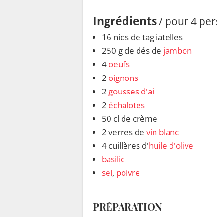
Ingrédients
/ pour 4 pe
16 nids de tagliatelles
250 g de dés de
jambon
4
oeufs
2
oignons
2
gousses d'ail
2
échalotes
50 cl de crème
2 verres de
vin blanc
4 cuillères d'
huile d'olive
basilic
sel
,
poivre
PRÉPARATION