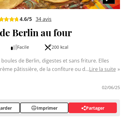
4.6
/5
34
avis
de Berlin au four
Facile
200 kcal
ules de Berlin, digestes et sans friture. Elles
rème pâtissière, de la confiture ou de la compote.
Lire la suite
rées de sucre, ces petites boules dorées feront le
Faciles à préparer, elles sont idéales pour le
02/06/25
arder
Imprimer
Partager