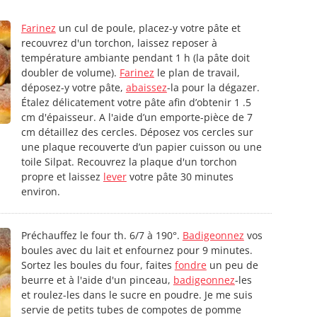
Farinez
un cul de poule, placez-y votre pâte et
recouvrez d'un torchon, laissez reposer à
température ambiante pendant 1 h (la pâte doit
doubler de volume).
Farinez
le plan de travail,
déposez-y votre pâte,
abaissez
-la pour la dégazer.
Étalez délicatement votre pâte afin d’obtenir 1 .5
cm d'épaisseur. A l'aide d’un emporte-pièce de 7
cm détaillez des cercles. Déposez vos cercles sur
une plaque recouverte d’un papier cuisson ou une
toile Silpat. Recouvrez la plaque d'un torchon
propre et laissez
lever
votre pâte 30 minutes
environ.
Préchauffez le four th. 6/7 à 190°.
Badigeonnez
vos
boules avec du lait et enfournez pour 9 minutes.
Sortez les boules du four, faites
fondre
un peu de
beurre et à l'aide d'un pinceau,
badigeonnez
-les
et roulez-les dans le sucre en poudre. Je me suis
servie de petits tubes de compotes de pomme