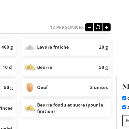
12
PERSONNES
400 g
Levure fraîche
20 g
10 cl
Beurre
50 g
N
50 g
Oeuf
2 unités
C
Beurre fondu et sucre (pour la
A
Pincée
finition)
 unité