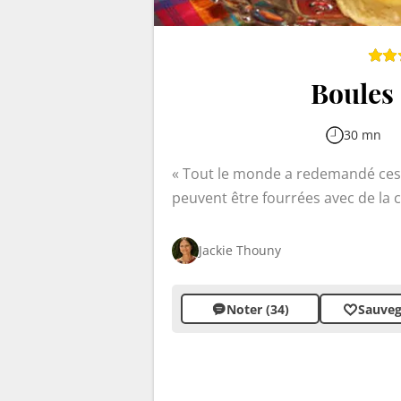
Boules 
30 mn
Tout le monde a redemandé ces bo
peuvent être fourrées avec de la c
Parfumées à la vanille et saupoud
bonheur des petits et des grands. 
Jackie Thouny
goûter ou dessert.
Noter (34)
Sauveg