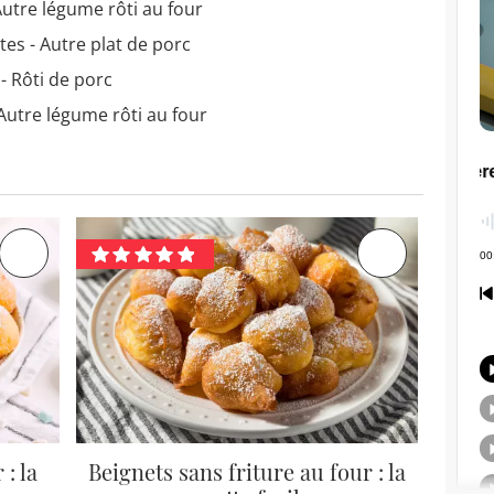
Autre légume rôti au four
tes - Autre plat de porc
- Rôti de porc
Autre légume rôti au four
 : la
Beignets sans friture au four : la