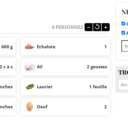
N
C
6
PERSONNES
A
600 g
Echalote
1
2 c à s
Ail
2 gousses
TR
anches
Laurier
1 feuille
anches
Oeuf
2