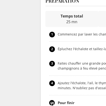
PRÉPARATION
Temps total
25 mn
1
Commencez par laver les champ
2
Épluchez l'échalote et taillez-
3
Faites chauffer une grande poêl
champignons à feu élevé pend
4
Ajoutez l'échalote, l'ail, le th
minutes. N'oubliez pas d'assa
Pour finir