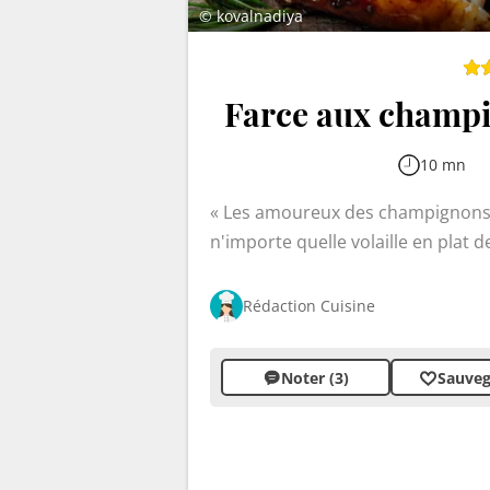
© kovalnadiya
Farce aux champig
10 mn
Les amoureux des champignons v
n'importe quelle volaille en plat
ail, relevés de thym et laurier, pu
garniture généreuse qui embaume l
Rédaction Cuisine
de compliqué, que des ingrédient
de saveur.
Noter (3)
Sauveg