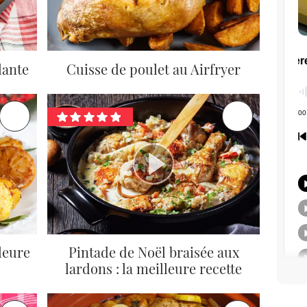
lante
Cuisse de poulet au Airfryer
lleure
Pintade de Noël braisée aux
lardons : la meilleure recette