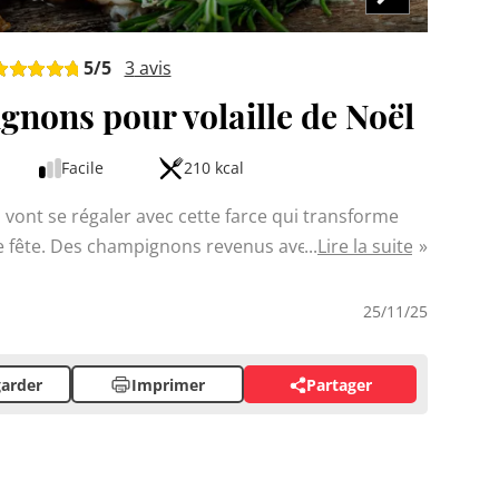
5
/5
3
avis
nons pour volaille de Noël
Facile
210 kcal
ont se régaler avec cette farce qui transforme
 de fête. Des champignons revenus avec échalote et
Lire la suite
is liés avec du pain de mie et des œufs : voilà une
a cuisine et donne du caractère à vos rôtis. Rien
25/11/25
s du quotidien cuisinés pour en tirer le maximum
arder
Imprimer
Partager