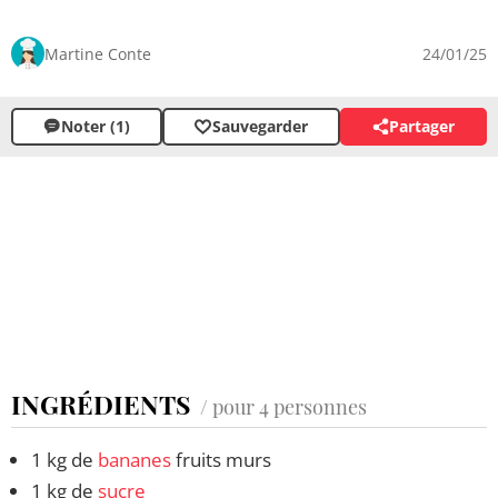
Martine Conte
24/01/25
Noter (1)
Sauvegarder
Partager
INGRÉDIENTS
/ pour 4 personnes
1 kg de
bananes
fruits murs
1 kg de
sucre