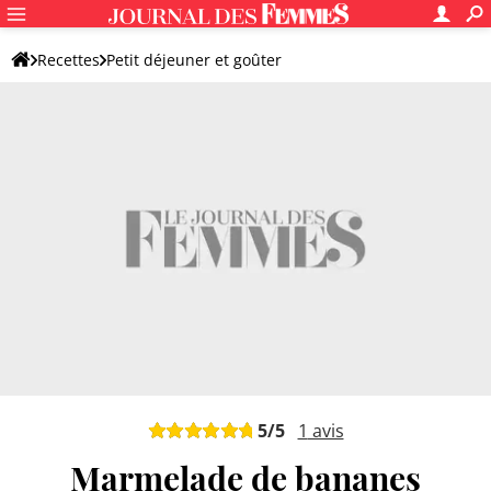
Recettes
Petit déjeuner et goûter
Confiture et pâte à tartiner maison
Confiture maison
5
/5
1
avis
Marmelade de bananes