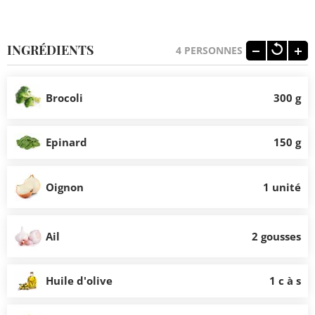
INGRÉDIENTS
4
PERSONNES
Brocoli
300 g
Epinard
150 g
Oignon
1 unité
Ail
2 gousses
Huile d'olive
1 c à s