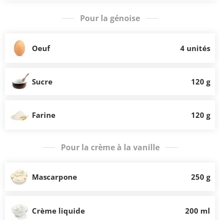
Pour la génoise
Oeuf
4 unités
Sucre
120 g
Farine
120 g
Pour la crème à la vanille
Mascarpone
250 g
Crème liquide
200 ml