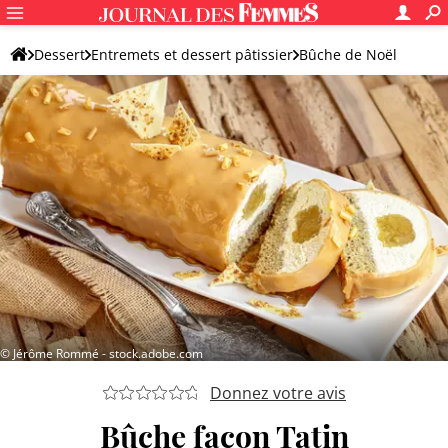
Dessert
Entremets et dessert pâtissier
Bûche de Noël
Bûche de Noël originale
© Jérôme Rommé - stock.adobe.com
Donnez votre avis
Bûche façon Tatin