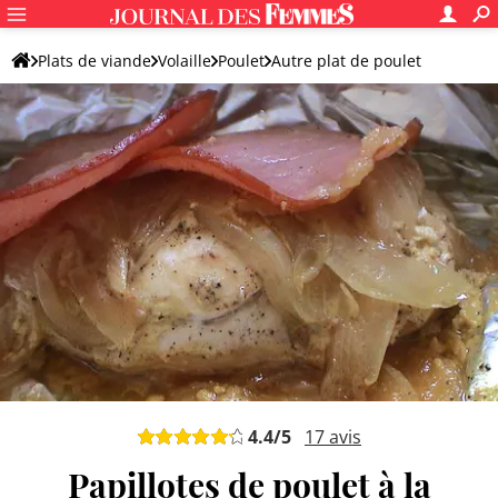
Plats de viande
Volaille
Poulet
Autre plat de poulet
4.4
/5
17
avis
Papillotes de poulet à la