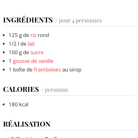
INGRÉDIENTS
/ pour 4 personnes
125 g de
riz
rond
1/2 l de
lait
100 g de
sucre
1
gousse de vanille
1 boîte de
framboises
au sirop
CALORIES
/ personne
180 kcal
RÉALISATION