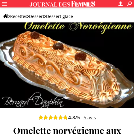
Recettes
Dessert
Dessert glacé
4.8
/5
6
avis
Omelette norvégienne aux