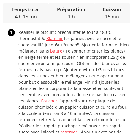
Temps total
Préparation
Cuisson
4 h 15 mn
1 h
15 mn
1
Réaliser le biscuit : préchauffer le four à 180°C
thermostat 6.
Blanchir
les jaunes avec le sucre et le
sucre vanillé jusqu'au "ruban". Ajouter la farine et bien
mélanger (sans
battre
). Foisonner (monter les blancs)
en neige ferme et les soutenir en incorporant 25 g de
sucre environ à mi parcours. Obtenir des blancs assez
fermes mais pas trop. Ajouter environ 1/3 des blancs
dans les jaunes et bien mélanger - Cette opération a
pour but d'assouplir le mélange. Finir d'ajouter les
blancs en les incorporant à la masse et en soulevant
l'ensemble avec précaution afin de ne pas trop casser
les blancs.
Coucher
l'appareil sur une plaque de
cuisson chemisée d'un papier cuisson et cuire au four,
à la couleur (environ 8 à 10 minutes). La cuisson
terminée, retirer la plaque et laisser refroidir le biscuit.
Réaliser le sirop de punchage : mélanger le sirop de
sucre avec l'alcool et
réserver
. Si vous n'avez pas de