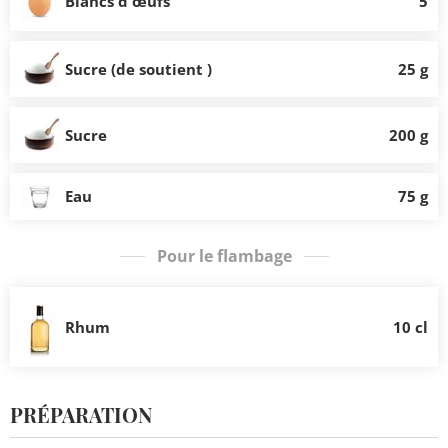
Blancs d'œufs
5
Sucre (de soutient )
25 g
Sucre
200 g
Eau
75 g
Pour le flambage
Rhum
10 cl
PRÉPARATION