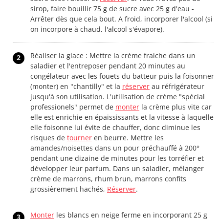
sirop, faire bouillir 75 g de sucre avec 25 g d'eau -
Arrêter dès que cela bout. A froid, incorporer l'alcool (si
on incorpore à chaud, l'alcool s'évapore).
Réaliser la glace : Mettre la crème fraiche dans un
2
saladier et l'entreposer pendant 20 minutes au
congélateur avec les fouets du batteur puis la foisonner
(monter) en "chantilly" et la
réserver
au réfrigérateur
jusqu'à son utilisation. L'utilisation de crème "spécial
professionels" permet de
monter
la crème plus vite car
elle est enrichie en épaississants et la vitesse à laquelle
elle foisonne lui évite de chauffer, donc diminue les
risques de
tourner
en beurre. Mettre les
amandes/noisettes dans un pour préchauffé à 200°
pendant une dizaine de minutes pour les torréfier et
développer leur parfum. Dans un saladier, mélanger
crème de marrons, rhum brun, marrons confits
grossièrement hachés,
Réserver
.
Monter
les blancs en neige ferme en incorporant 25 g
3