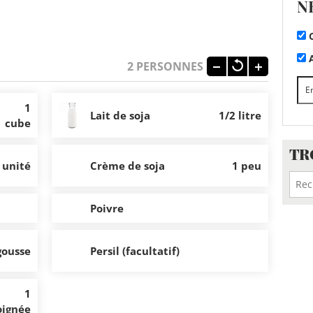
N
C
A
2
PERSONNES
1
Lait de soja
1/2 litre
cube
TR
 unité
Crème de soja
1 peu
Poivre
gousse
Persil (facultatif)
1
oignée