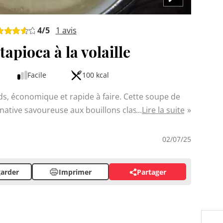
4
/5
1
avis
apioca à la volaille
Facile
100 kcal
nds, économique et rapide à faire. Cette soupe de
ternative savoureuse aux bouillons classiques, avec
Lire la suite
aveurs délicates. Facile à préparer, ce plat
etits comme des grands. Les perles de tapioca
02/07/25
lon, créant une texture amusante en bouche.
arder
Imprimer
Partager