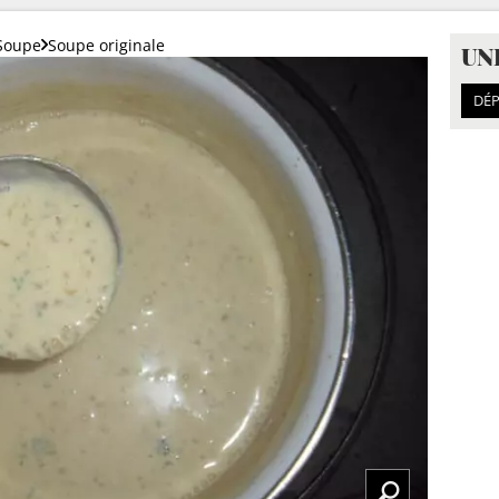
Soupe
Soupe originale
UN
DÉP