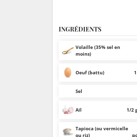
INGRÉDIENTS
Volaille (35% sel en
moins)
Oeuf (battu)
1
Sel
Ail
1/2 
Tapioca (ou vermicelle
ou riz)
p