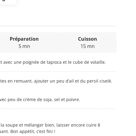
Préparation
Cuisson
5 mn
15 mn
it avec une poignée de tapioca et le cube de volaille.
es en remuant, ajouter un peu d’ail et du persil ciselé.
ec peu de crème de soja, sel et poivre.
la soupe et mélanger bien, laisser encore cuire 8
nt. Bon appétit, c’est fini !