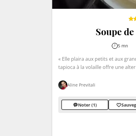
Soupe de t
5 mn
Elle plaira aux petits et aux gra
tapioca à la volaille offre une al
une consistance onctueuse et des s
complet ravira les papilles des p
Aline Previtali
gonflent doucement dans le bouil
Noter (1)
Sauveg