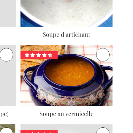
Soupe d'artichaut
upe)
Soupe au vermicelle