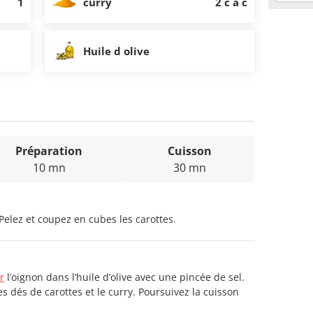
1
curry
2 c à c
Huile d olive
Préparation
Cuisson
10 mn
30 mn
 Pelez et coupez en cubes les carottes.
r
l’oignon dans l’huile d’olive avec une pincée de sel.
es dés de carottes et le curry. Poursuivez la cuisson