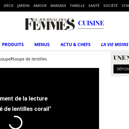
DÉCO
JARDIN
AMOUR
MARIAGE
FAMILLE
SANTÉ
SOCIÉTÉ
STA
CUISINE
PRODUITS
MENUS
ACTU & CHEFS
LA VIE MOINS
UNE 
Soupe
Soupe de lentilles
DÉPOS
 de lentilles corail"