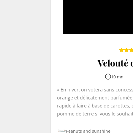
Velouté d
10 mn
En hiver, on votera sans conce
orange et délicatement parfumée à 
rapide à faire à base de carottes,
pomme de terre si vous le souhai
Peanuts and sunshine