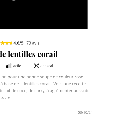
4.6
/5
73
avis
e lentilles corail
Facile
200 kcal
ssion pour une bonne soupe de couleur rose –
base de…. lentilles corail ! Voici une recette
 de lait de coco, de curry, à agrémenter aussi de
tez.
03/10/24