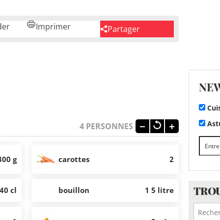
der
Imprimer
Partager
NE
Cui
Astu
4
PERSONNES
300 g
carottes
2
TROU
40 cl
bouillon
1 5 litre