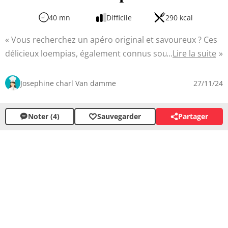
40 mn
Difficile
290 kcal
Vous recherchez un apéro original et savoureux ? Ces
délicieux loempias, également connus sous le nom de
Lire la suite
nems, sauront ravir vos papilles. Avec une texture
croustillante à l'extérieur et tendre à l'intérieur, ils
Josephine charl Van damme
27/11/24
marient les saveurs de la viande de porc, des crevettes
ainsi que divers légumes assaisonnés avec des touches
Noter (4)
Sauvegarder
Partager
asiatiques telles que la sauce soja et le saké.