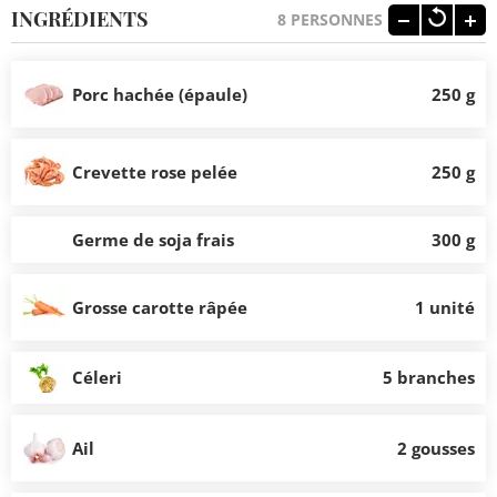
INGRÉDIENTS
8
PERSONNES
Porc hachée (épaule)
250 g
Crevette rose pelée
250 g
Germe de soja frais
300 g
Grosse carotte râpée
1 unité
Céleri
5 branches
Ail
2 gousses