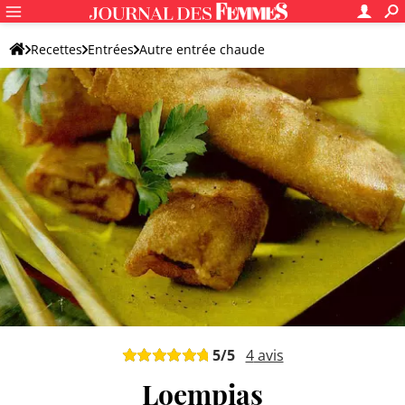
Recettes
Entrées
Autre entrée chaude
5
/5
4
avis
Loempias