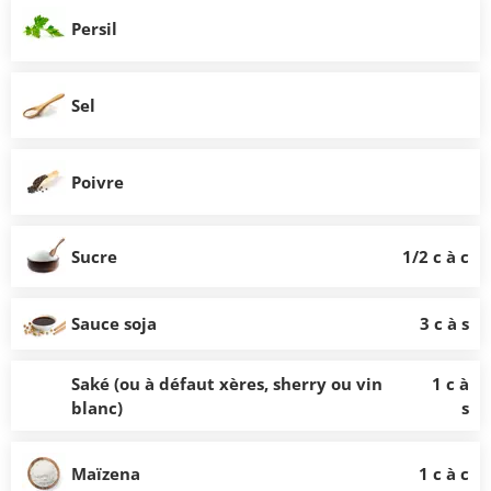
Persil
Sel
Poivre
Sucre
1/2 c à c
Sauce soja
3 c à s
Saké (ou à défaut xères, sherry ou vin
1 c à
blanc)
s
Maïzena
1 c à c