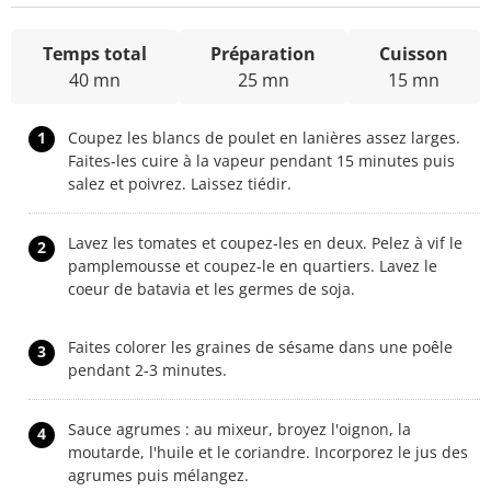
Temps total
Préparation
Cuisson
40 mn
25 mn
15 mn
1
Coupez les blancs de poulet en lanières assez larges.
Faites-les cuire à la vapeur pendant 15 minutes puis
salez et poivrez. Laissez tiédir.
Lavez les tomates et coupez-les en deux. Pelez à vif le
2
pamplemousse et coupez-le en quartiers. Lavez le
coeur de batavia et les germes de soja.
Faites colorer les graines de sésame dans une poêle
3
pendant 2-3 minutes.
Sauce agrumes : au mixeur, broyez l'oignon, la
4
moutarde, l'huile et le coriandre. Incorporez le jus des
agrumes puis mélangez.