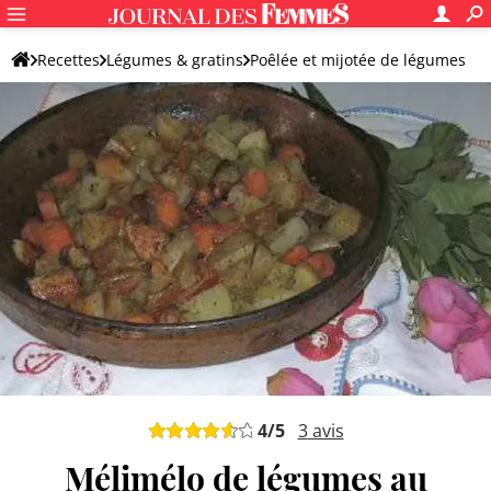
Recettes
Légumes & gratins
Poêlée et mijotée de légumes
Autre mijoté de légumes
4
/5
3
avis
Mélimélo de légumes au