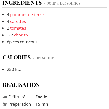
INGRÉDIENTS
/ pour 4 personnes
4
pommes de terre
4
carottes
2
tomates
1/2
chorizo
épices couscous
CALORIES
/ personne
250 kcal
RÉALISATION
Difficulté
Facile
Préparation
15 mn