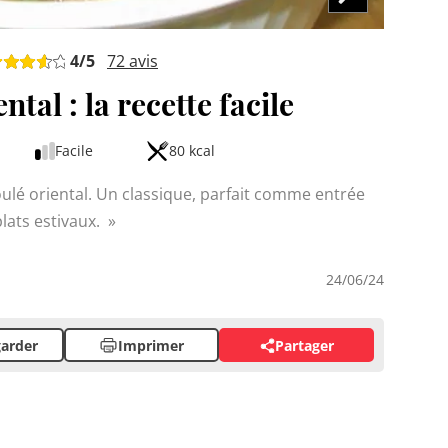
4
/5
72
avis
ntal : la recette facile
Facile
80 kcal
ulé oriental. Un classique, parfait comme entrée
ats estivaux.
24/06/24
arder
Imprimer
Partager