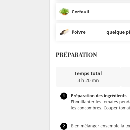
Cerfeuil
Poivre
quelque p
PRÉPARATION
Temps total
3 h 20 mn
1
Préparation des ingrédients
Ebouillanter les tomates penda
les concombres. Couper tomat
2
Bien mélanger ensemble la toma