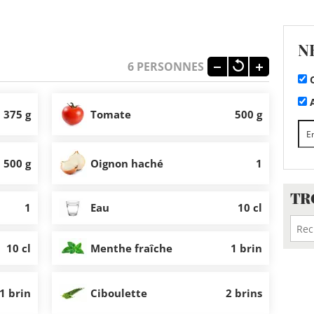
N
6
PERSONNES
C
A
375 g
Tomate
500 g
500 g
Oignon haché
1
TR
1
Eau
10 cl
10 cl
Menthe fraîche
1 brin
1 brin
Ciboulette
2 brins