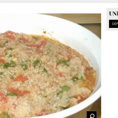
UN
DÉP