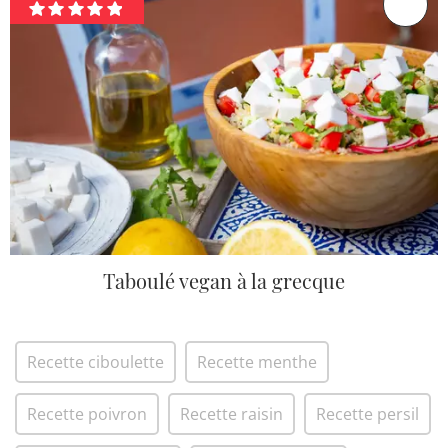
Taboulé vegan à la grecque
Recette ciboulette
Recette menthe
Recette poivron
Recette raisin
Recette persil