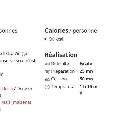
Calories
rsonnes
/ personne
90 kcal
ve Extra Vierge
Réalisation
nserve si ce n'est
Difficulté
Facile
Préparation
25 mn
in
Cuisson
50 mn
Temps Total
1 h 15 m
 de lin
à écraser
n
)
 Maïs
(
maïzena
)
e