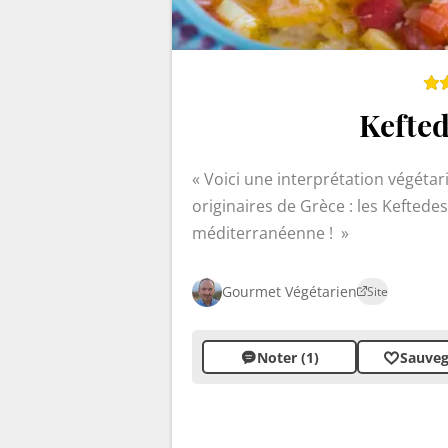
Kefted
Voici une interprétation végétar
originaires de Grèce : les Keftedes
méditerranéenne !
Gourmet Végétarien
Site
Noter (1)
Sauveg