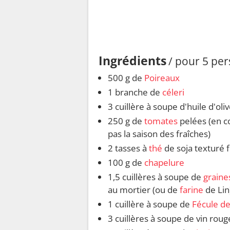
Ingrédients
/ pour 5 pe
500 g de
Poireaux
1 branche de
céleri
3 cuillère à soupe d'huile d'oli
250 g de
tomates
pelées (en co
pas la saison des fraîches)
2 tasses à
thé
de soja texturé f
100 g de
chapelure
1,5 cuillères à soupe de
graines
au mortier (ou de
farine
de Lin
1 cuillère à soupe de
Fécule de
3 cuillères à soupe de vin roug