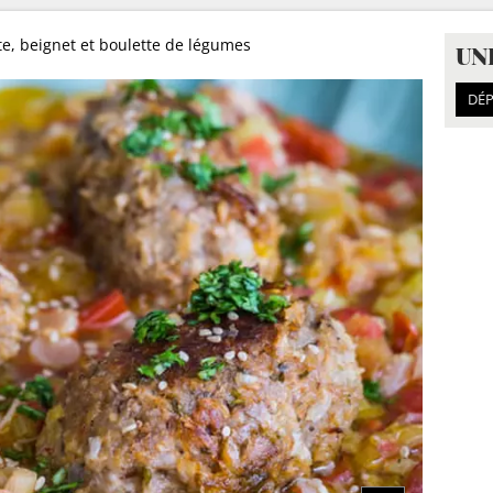
te, beignet et boulette de légumes
UN
DÉP