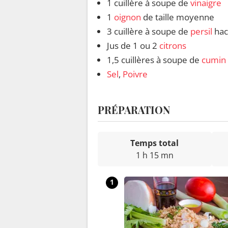
1 cuillère à soupe de
vinaigre
1
oignon
de taille moyenne
3 cuillère à soupe de
persil
hac
Jus de 1 ou 2
citrons
1,5 cuillères à soupe de
cumin
Sel
,
Poivre
PRÉPARATION
Temps total
1 h 15 mn
1