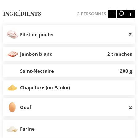
INGRÉDIENTS
2
PERSONNES
Filet de poulet
2
Jambon blanc
2 tranches
Saint-Nectaire
200 g
Chapelure (ou Panko)
Oeuf
2
Farine