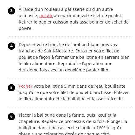
À l’aide d’un rouleau à pâtisserie ou d’un autre
3
ustensile,
aplatir
au maximum votre filet de poulet.
Retirer le papier cuisson puis assaisonner de sel et de
poivre.
Déposer votre tranche de jambon blanc puis vos
4
tranches de Saint-Nectaire. Enrouler votre filet de
poulet de façon à former une ballotine en serrant bien
le film alimentaire. Reproduire l’opération une
deuxième fois avec un deuxième papier film.
Pocher
votre ballotine 5 min dans de l’eau bouillante
5
jusqu’à ce que votre filet de poulet blanchisse. Enlever
le film alimentaire de la ballotine et laisser refroidir.
Placer la ballotine dans la farine, puis l’œuf et la
6
chapelure. Répéter ce processus deux fois. Plonger la
ballotine dans une casserole d’huile à 160° jusqu’à
obtenir une coloration dorée de chaque côté.