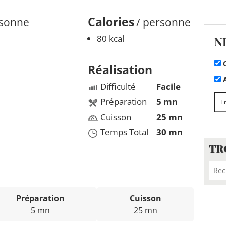
Calories
rsonne
/ personne
80 kcal
N
C
Réalisation
A
Difficulté
Facile
Préparation
5 mn
Cuisson
25 mn
Temps Total
30 mn
TR
Préparation
Cuisson
5 mn
25 mn