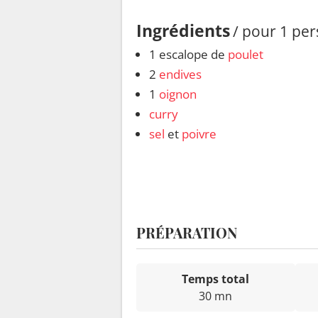
Ingrédients
/ pour 1 pe
1 escalope de
poulet
2
endives
1
oignon
curry
sel
et
poivre
PRÉPARATION
Temps total
30 mn