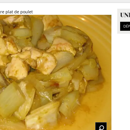
re plat de poulet
UN
DÉP