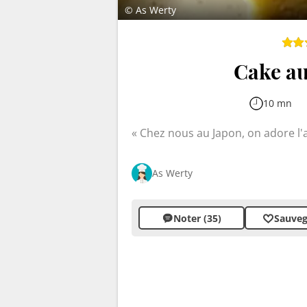
© As Werty
Cake au
10 mn
Chez nous au Japon, on adore l'a
As Werty
Noter (35)
Sauveg