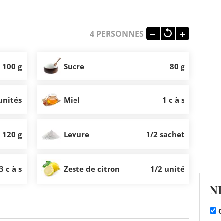
4
PERSONNES
100 g
Sucre
80 g
unités
Miel
1 c à s
120 g
Levure
1/2 sachet
3 c à s
Zeste de citron
1/2 unité
N
C