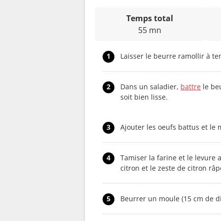
Temps total
55 mn
1
Laisser le beurre ramollir à t
2
Dans un saladier,
battre
le be
soit bien lisse.
3
Ajouter les oeufs battus et le 
4
Tamiser la farine et le levure 
citron et le zeste de citron r
5
Beurrer un moule (15 cm de di