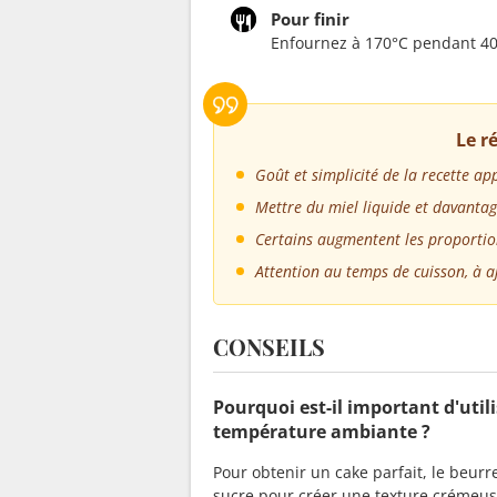
Pour finir
Enfournez à 170°C pendant 40 
Le 
Goût et simplicité de la recette ap
Mettre du miel liquide et davanta
Certains augmentent les proporti
Attention au temps de cuisson, à aj
CONSEILS
Pourquoi est-il important d'util
température ambiante ?
Pour obtenir un cake parfait, le beu
sucre pour créer une texture crémeuse.