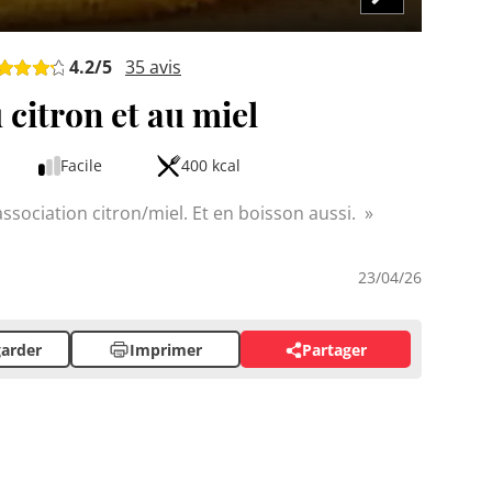
4.2
/5
35
avis
 citron et au miel
Facile
400 kcal
ssociation citron/miel. Et en boisson aussi.
23/04/26
arder
Imprimer
Partager