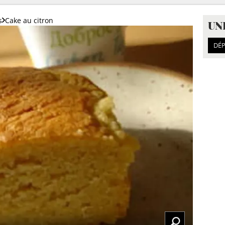
s
Cake au citron
UN
DÉP