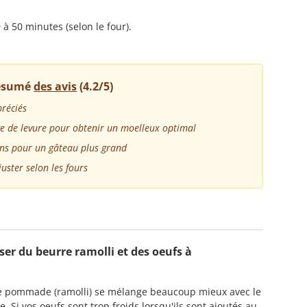
à 50 minutes (selon le four).
résumé
des avis
(4.2/5)
préciés
ge de levure pour obtenir un moelleux optimal
ons pour un gâteau plus grand
uster selon les fours
iser du beurre ramolli et des oeufs à
rre pommade (ramolli) se mélange beaucoup mieux avec le
 Si vos oeufs sont trop froids lorsqu'ils sont ajoutés au