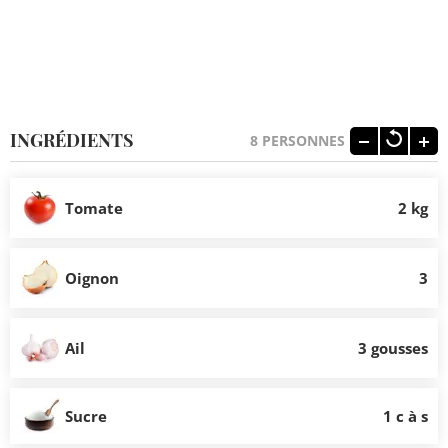
INGRÉDIENTS
8
PERSONNES
Tomate
2 kg
Oignon
3
Ail
3 gousses
Sucre
1 c à s