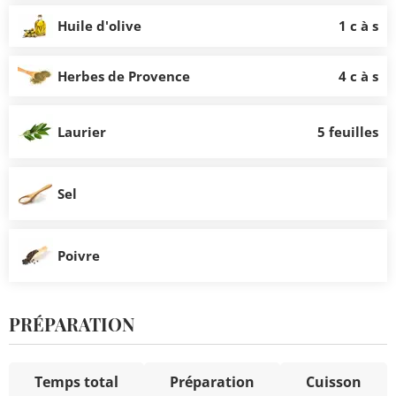
Huile d'olive
1 c à s
Herbes de Provence
4 c à s
Laurier
5 feuilles
Sel
Poivre
PRÉPARATION
Temps total
Préparation
Cuisson