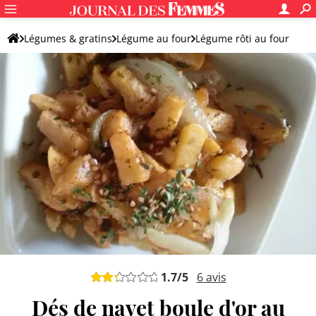
Légumes & gratins
Légume au four
Légume rôti au four
Autre légume rôti au four
1.7
/5
6
avis
Dés de navet boule d'or au