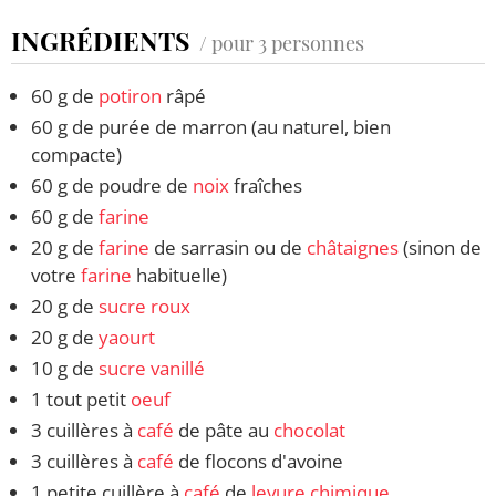
INGRÉDIENTS
/ pour 3 personnes
60 g de
potiron
râpé
60 g de purée de marron (au naturel, bien
compacte)
60 g de poudre de
noix
fraîches
60 g de
farine
20 g de
farine
de sarrasin ou de
châtaignes
(sinon de
votre
farine
habituelle)
20 g de
sucre roux
20 g de
yaourt
10 g de
sucre vanillé
1 tout petit
oeuf
3 cuillères à
café
de pâte au
chocolat
3 cuillères à
café
de flocons d'avoine
1 petite cuillère à
café
de
levure chimique