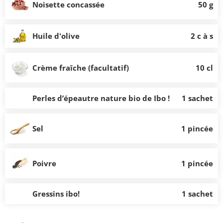
Noisette concassée
50 g
Huile d'olive
2 c à s
Crème fraîche (facultatif)
10 cl
Perles d’épeautre nature bio de Ibo !
1 sachet
Sel
1 pincée
Poivre
1 pincée
Gressins ibo!
1 sachet