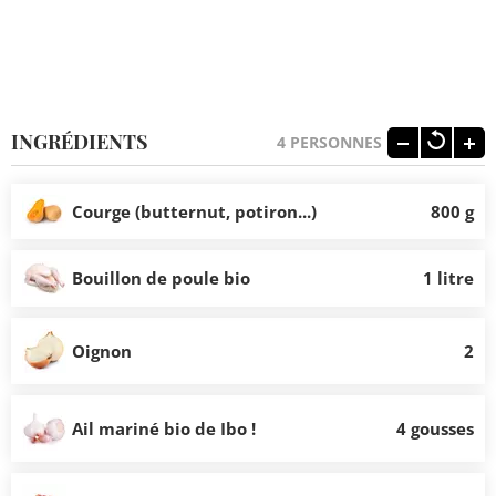
INGRÉDIENTS
4
PERSONNES
Courge (butternut, potiron...)
800 g
Bouillon de poule bio
1 litre
Oignon
2
Ail mariné bio de Ibo !
4 gousses