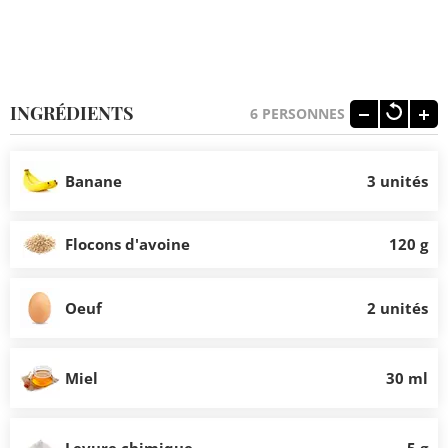
INGRÉDIENTS
6
PERSONNES
Banane
3 unités
Flocons d'avoine
120 g
Oeuf
2 unités
Miel
30 ml
Levure chimique
5 g