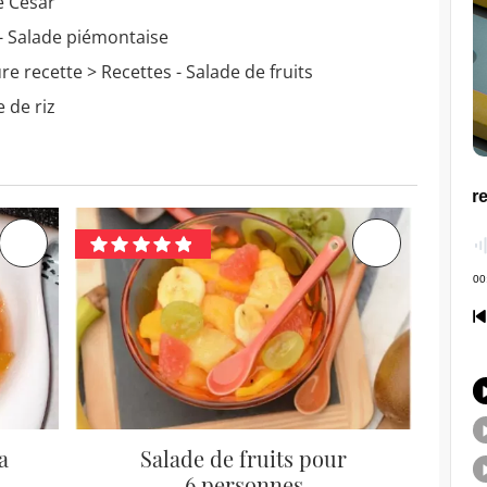
e César
- Salade piémontaise
ure recette
> Recettes - Salade de fruits
 de riz
a
Salade de fruits pour
6 personnes