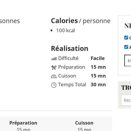
Calories
rsonnes
/ personne
N
100 kcal
C
Réalisation
A
Difficulté
Facile
Préparation
15 mn
Cuisson
15 mn
Temps Total
30 mn
TR
Préparation
Cuisson
15 mn
15 mn