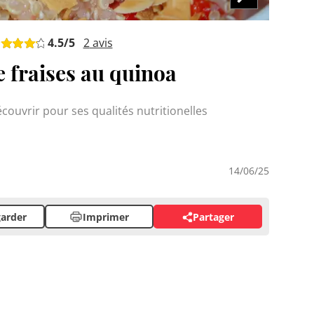
4.5
/5
2
avis
e fraises au quinoa
écouvrir pour ses qualités nutritionelles
14/06/25
arder
Imprimer
Partager