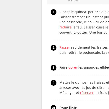
1
Rincer le quinoa, pour cela pla
Laisser tremper un instant pui
une casserole, le couvrir de d
réduire
le feu. Laisser cuire 
couvert. Egoutter. Une fois cui
2
Passer
rapidement les fraises 
puis retirer le pédoncule. Le
3
Faire
dorer
les amandes effilé
4
Mettre le quinoa, les fraises e
arroser avec les jus de citron 
Mélanger et
réserver
au frais 
Pour finir