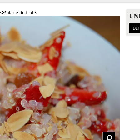
ts
Salade de fruits
UN
DÉP